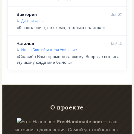
Виктория
Июн 27
Дивная Фрея
«К сожалению, не схема, а только палитра.»
Наталья
Май 13
Икона Божьей матери Умиление
«Спасибо Вам огромное за схему. Впервые вышила
эту икону когда мне было...»
О проекте
FreeHandmade.com
— ваш
источник вдохновения. Самый уютный каталог