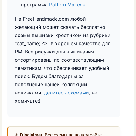
программа
Pattern Maker »
На FreeHandmade.com любой
желающий может скачать бесплатно
схемы вышивки крестиком из рубрики
"
cat_name; ?>" в хорошем качестве для
PM. Все рисунки для вышивания
отсортированы по соотвествующим
тематикам, что обеспечивает удобный
поиск. Будем благодарны за
пополнение нашей коллекции
новинками,
делитесь схемами
, не
хомячьте:)
⚠️
Disclaimer.
Все схемы на нашем сайте