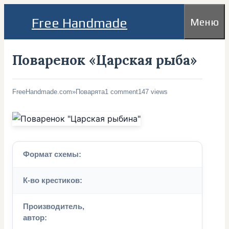
Перейти
Free Handmade
Меню
к
содержимому
Поваренок «Царская рыба»
FreeHandmade.com
»
Поварята
1 comment
147 views
Формат схемы:
К-во крестиков:
Производитель,
автор: