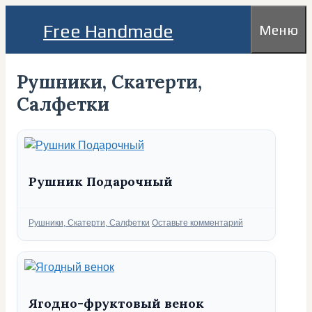
Перейти
Free Handmade
Меню
к
содержимому
Рушники, Скатерти,
Салфетки
Рушник Подарочный
Рубрики
Рушники, Скатерти, Салфетки
Оставьте комментарий
Ягодно-фруктовый венок