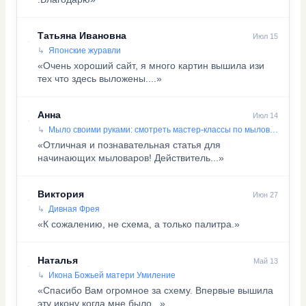
Татьяна Ивановна
Июл 15
Японские журавли
«Очень хороший сайт, я много картин вышила изи
тех что здесь выложены....»
Анна
Июл 14
Мыло своими руками: смотреть мастер-классы по мыловарению
«Отличная и познавательная статья для
начинающих мыловаров! Действитель...»
Виктория
Июн 27
Дивная Фрея
«К сожалению, не схема, а только палитра.»
Наталья
Май 13
Икона Божьей матери Умиление
«Спасибо Вам огромное за схему. Впервые вышила
эту икону когда мне было...»