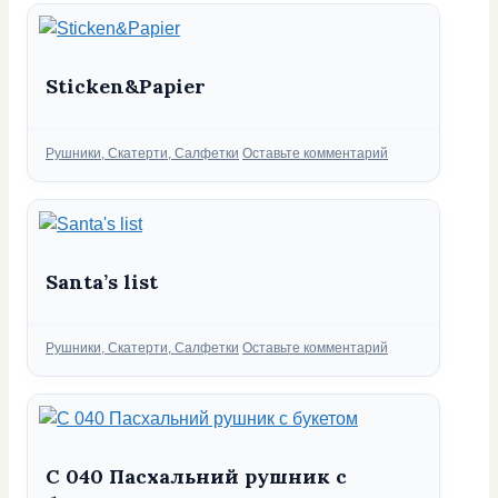
Sticken&Papier
Рубрики
Рушники, Скатерти, Салфетки
Оставьте комментарий
Santa’s list
Рубрики
Рушники, Скатерти, Салфетки
Оставьте комментарий
С 040 Пасхальний рушник с