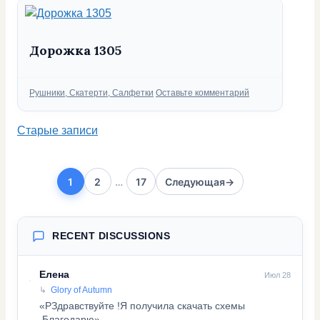
Дорожка 1305
Рубрики
Рушники, Скатерти, Салфетки
Оставьте комментарий
Старые записи
1
2
…
17
Следующая
→
Страница
Страница
Страница
RECENT DISCUSSIONS
Елена
Июл 28
Glory of Autumn
«PЗдравствуйте !Я получила скачать схемы
.Благодарю»