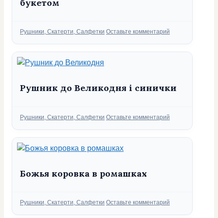
букетом
Рубрики
Рушники, Скатерти, Салфетки
Оставьте комментарий
Рушник до Великодня і синички
Рубрики
Рушники, Скатерти, Салфетки
Оставьте комментарий
Божья коровка в ромашках
Рубрики
Рушники, Скатерти, Салфетки
Оставьте комментарий