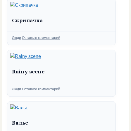
Скрипачка
Рубрики
Люди
Оставьте комментарий
Rainy scene
Рубрики
Люди
Оставьте комментарий
Вальс