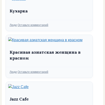
Кухарка
Рубрики
Люди
Оставьте комментарий
Красивая азиатская женщина в
красном
Рубрики
Люди
Оставьте комментарий
Jazz Cafe