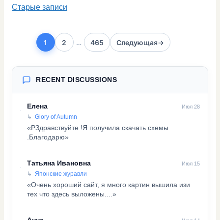
Старые записи
1
2
…
465
Следующая
→
Страница
Страница
Страница
RECENT DISCUSSIONS
Елена
Июл 28
Glory of Autumn
«PЗдравствуйте !Я получила скачать схемы
.Благодарю»
Татьяна Ивановна
Июл 15
Японские журавли
«Очень хороший сайт, я много картин вышила изи
тех что здесь выложены....»