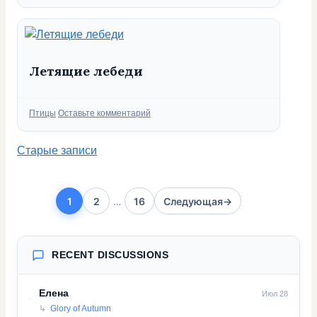
Летящие лебеди
Рубрики
Птицы
Оставьте комментарий
Старые записи
1
2
…
16
Следующая
→
Страница
Страница
Страница
RECENT DISCUSSIONS
Елена
Июл 28
Glory of Autumn