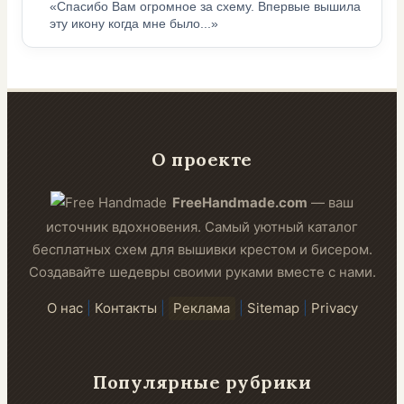
«Спасибо Вам огромное за схему. Впервые вышила
эту икону когда мне было...»
О проекте
FreeHandmade.com
— ваш
источник вдохновения. Самый уютный каталог
бесплатных схем для вышивки крестом и бисером.
Создавайте шедевры своими руками вместе с нами.
О нас
|
Контакты
|
Реклама
|
Sitemap
|
Privacy
Популярные рубрики