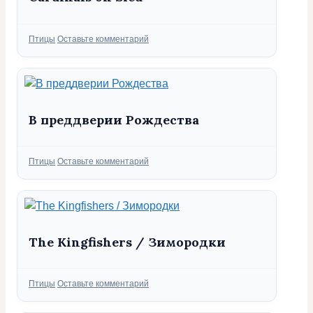
Рубрики
Птицы
Оставьте комментарий
В преддверии Рождества
Рубрики
Птицы
Оставьте комментарий
The Kingfishers / Зимородки
Рубрики
Птицы
Оставьте комментарий