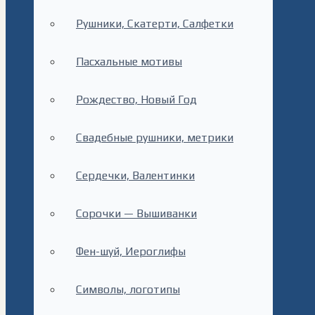
Рушники, Скатерти, Салфетки
Пасхальные мотивы
Рождество, Новый Год
Свадебные рушники, метрики
Сердечки, Валентинки
Сорочки — Вышиванки
Фен-шуй, Иероглифы
Символы, логотипы