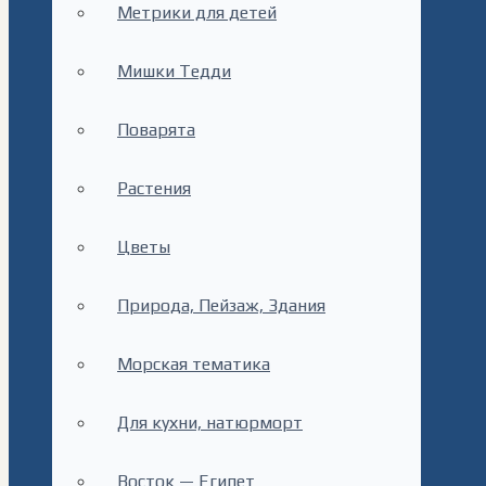
Метрики для детей
Мишки Тедди
Поварята
Растения
Цветы
Природа, Пейзаж, Здания
Морская тематика
Для кухни, натюрморт
Восток — Египет