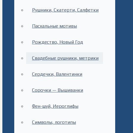
Рушники, Скатерти, Салфетки
Пасхальные мотивы
Рождество, Новый Год
Свадебные рушники, метрики
Сердечки, Валентинки
Сорочки — Вышиванки
Фен-шуй, Иероглифы
Символы, логотипы