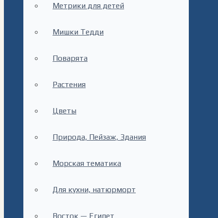
Метрики для детей
Мишки Тедди
Поварята
Растения
Цветы
Природа, Пейзаж, Здания
Морская тематика
Для кухни, натюрморт
Восток — Египет