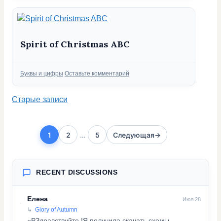
Spirit of Christmas ABC
Рубрики
Буквы и цифры
Оставьте комментарий
Старые записи
1
2
…
5
Следующая
→
Страница
Страница
Страница
RECENT DISCUSSIONS
Елена
Июл 28
Glory of Autumn
«PЗдравствуйте !Я получила скачать схемы