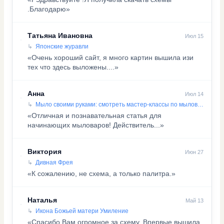
.Благодарю»
Татьяна Ивановна
Июл 15
Японские журавли
«Очень хороший сайт, я много картин вышила изи
тех что здесь выложены....»
Анна
Июл 14
Мыло своими руками: смотреть мастер-классы по мыловарению
«Отличная и познавательная статья для
начинающих мыловаров! Действитель...»
Виктория
Июн 27
Дивная Фрея
«К сожалению, не схема, а только палитра.»
Наталья
Май 13
Икона Божьей матери Умиление
«Спасибо Вам огромное за схему. Впервые вышила