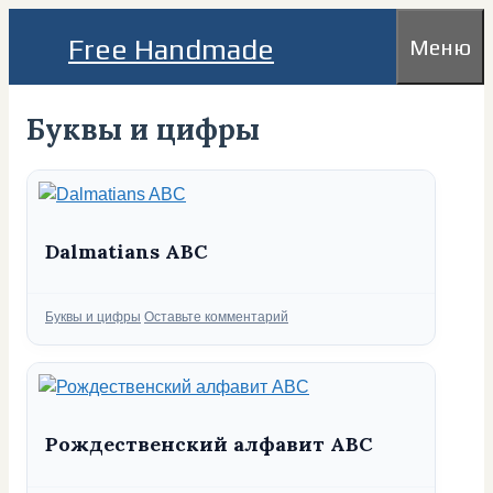
Перейти
Free Handmade
Меню
к
содержимому
Буквы и цифры
Dalmatians ABC
Рубрики
Буквы и цифры
Оставьте комментарий
Рождественский алфавит ABC