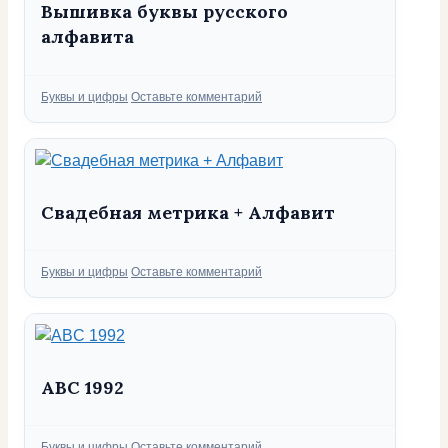
Вышивка буквы русского
алфавита
Рубрики
Буквы и цифры
Оставьте комментарий
Свадебная метрика + Алфавит
Рубрики
Буквы и цифры
Оставьте комментарий
ABC 1992
Рубрики
Буквы и цифры
Оставьте комментарий