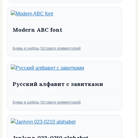
Modern ABC font
Рубрики
Буквы и цифры
Оставьте комментарий
Русский алфавит с завитками
Рубрики
Буквы и цифры
Оставьте комментарий
Janlynn 023-0210 alphabet