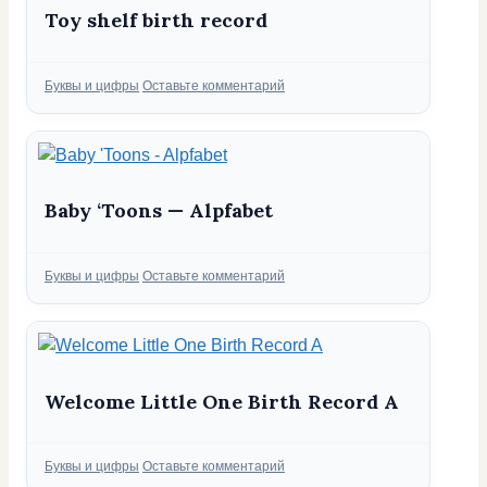
Toy shelf birth record
Рубрики
Буквы и цифры
Оставьте комментарий
Baby ‘Toons — Alpfabet
Рубрики
Буквы и цифры
Оставьте комментарий
Welcome Little One Birth Record A
Рубрики
Буквы и цифры
Оставьте комментарий