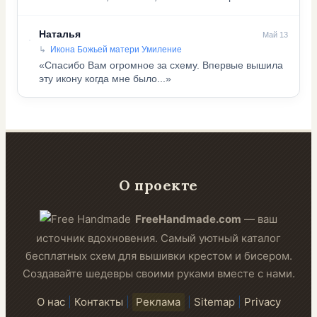
Наталья
Май 13
Икона Божьей матери Умиление
«Спасибо Вам огромное за схему. Впервые вышила
эту икону когда мне было...»
О проекте
FreeHandmade.com
— ваш
источник вдохновения. Самый уютный каталог
бесплатных схем для вышивки крестом и бисером.
Создавайте шедевры своими руками вместе с нами.
О нас
|
Контакты
|
Реклама
|
Sitemap
|
Privacy