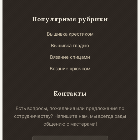
Популярные рубрики
Вышивка крестиком
Вышивка гладью
Вязание спицами
Вязание крючком
Контакты
Есть вопросы, пожелания или предложения по
сотрудничеству? Напишите нам, мы всегда рады
общению с мастерами!