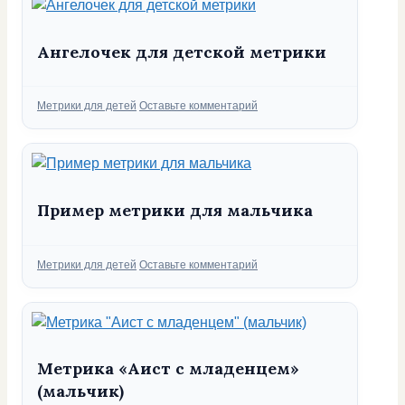
Ангелочек для детской метрики
Рубрики
Метрики для детей
Оставьте комментарий
Пример метрики для мальчика
Рубрики
Метрики для детей
Оставьте комментарий
Метрика «Аист с младенцем»
(мальчик)