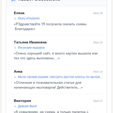
Елена
Июл 28
Glory of Autumn
«PЗдравствуйте !Я получила скачать схемы
.Благодарю»
Татьяна Ивановна
Июл 15
Японские журавли
«Очень хороший сайт, я много картин вышила изи
тех что здесь выложены....»
Анна
Июл 14
Мыло своими руками: смотреть мастер-классы по мыловарению
«Отличная и познавательная статья для
начинающих мыловаров! Действитель...»
Виктория
Июн 27
Дивная Фрея
«К сожалению, не схема, а только палитра.»