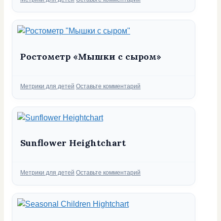
Ростометр «Мышки с сыром»
Рубрики
Метрики для детей
Оставьте комментарий
Sunflower Heightchart
Рубрики
Метрики для детей
Оставьте комментарий