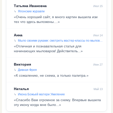
Татьяна Ивановна
Июл 15
Японские журавли
«Очень хороший сайт, я много картин вышила изи
тех что здесь выложены....»
Анна
Июл 14
Мыло своими руками: смотреть мастер-классы по мыловарению
«Отличная и познавательная статья для
начинающих мыловаров! Действитель...»
Виктория
Июн 27
Дивная Фрея
«К сожалению, не схема, а только палитра.»
Наталья
Май 13
Икона Божьей матери Умиление
«Спасибо Вам огромное за схему. Впервые вышила
эту икону когда мне было...»