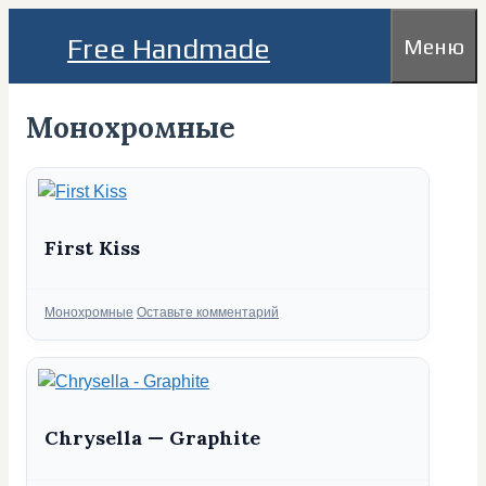
Перейти
Free Handmade
Меню
к
содержимому
Монохромные
First Kiss
Рубрики
Монохромные
Оставьте комментарий
Chrysella — Graphite