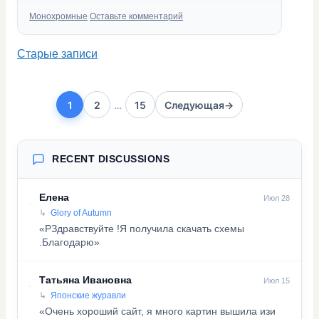
Рубрики
Монохромные
Оставьте комментарий
Старые записи
1
2
…
15
Следующая
→
Страница
Страница
Страница
RECENT DISCUSSIONS
Елена
Июл 28
Glory of Autumn
«PЗдравствуйте !Я получила скачать схемы
.Благодарю»
Татьяна Ивановна
Июл 15
Японские журавли
«Очень хороший сайт, я много картин вышила изи