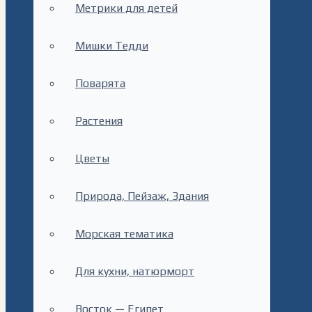
Метрики для детей
Мишки Тедди
Поварята
Растения
Цветы
Природа, Пейзаж, Здания
Морская тематика
Для кухни, натюрморт
Восток — Египет