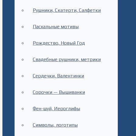
Рушники, Скатерти, Салфетки
Пасхальные мотивы
Рождество, Новый Год
Свадебные рушники, метрики
Сердечки, Валентинки
Сорочки — Вышиванки
Фен-шуй, Иероглифы
Символы, логотипы