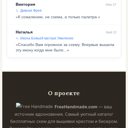
Виктория
Июн 27
Дивная Фрея
«К сожалению, не схема, а только палитра.»
Наталья
Май 13
Икона Божьей матери Умиление
«Спасибо Вам огромное за схему. Впервые вышила
эту икону когда мне было...»
О проекте
FreeHandmade.com
— ваш
источник вдохновения. Самый уютный каталог
бесплатных схем для вышивки крестом и бисером.