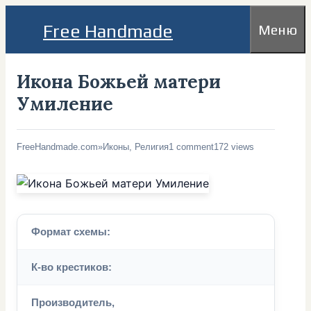
Перейти
Free Handmade
Меню
к
содержимому
Икона Божьей матери
Умиление
FreeHandmade.com
»
Иконы, Религия
1 comment
172 views
Формат схемы:
К-во крестиков:
Производитель,