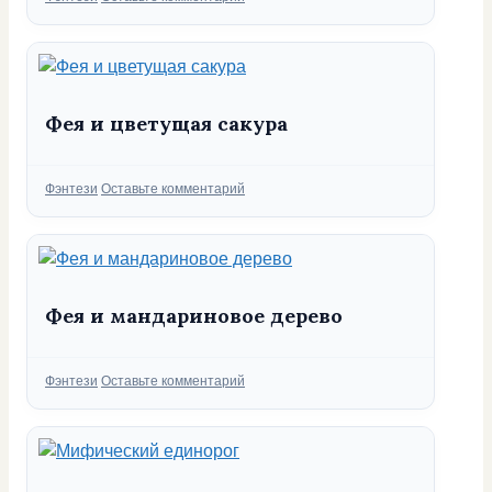
Фея и цветущая сакура
Рубрики
Фэнтези
Оставьте комментарий
Фея и мандариновое дерево
Рубрики
Фэнтези
Оставьте комментарий