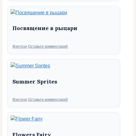
Посвящение в рыцари
Рубрики
Фэнтези
Оставьте комментарий
Summer Sprites
Рубрики
Фэнтези
Оставьте комментарий
Flowers Fairy