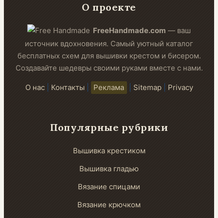
О проекте
FreeHandmade.com
— ваш
источник вдохновения. Самый уютный каталог
бесплатных схем для вышивки крестом и бисером.
Создавайте шедевры своими руками вместе с нами.
О нас
|
Контакты
|
Реклама
|
Sitemap
|
Privacy
Популярные рубрики
Вышивка крестиком
Вышивка гладью
Вязание спицами
Вязание крючком