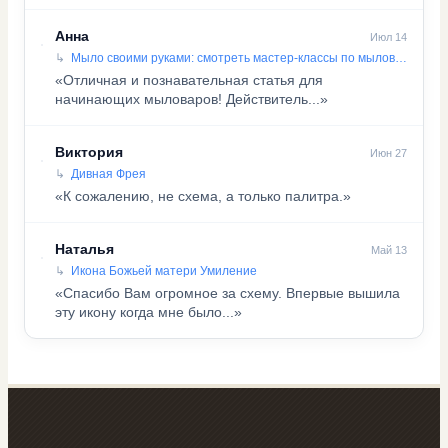
Анна
Июл 14
Мыло своими руками: смотреть мастер-классы по мыловарению
«Отличная и познавательная статья для
начинающих мыловаров! Действитель...»
Виктория
Июн 27
Дивная Фрея
«К сожалению, не схема, а только палитра.»
Наталья
Май 13
Икона Божьей матери Умиление
«Спасибо Вам огромное за схему. Впервые вышила
эту икону когда мне было...»