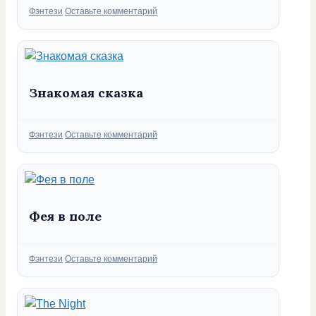
Рубрики
Фэнтези
Оставьте комментарий
Знакомая сказка
Рубрики
Фэнтези
Оставьте комментарий
Фея в поле
Рубрики
Фэнтези
Оставьте комментарий