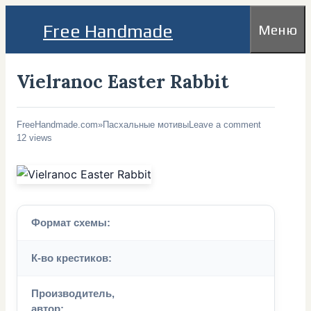
Перейти
Free Handmade
Меню
к
содержимому
Vielranoc Easter Rabbit
FreeHandmade.com
»
Пасхальные мотивы
Leave a comment
12 views
Формат схемы:
К-во крестиков:
Производитель,
автор: