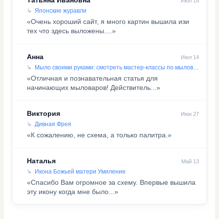
Татьяна Ивановна
Июл 15
Японские журавли
«Очень хороший сайт, я много картин вышила изи
тех что здесь выложены....»
Анна
Июл 14
Мыло своими руками: смотреть мастер-классы по мыловарению
«Отличная и познавательная статья для
начинающих мыловаров! Действитель...»
Виктория
Июн 27
Дивная Фрея
«К сожалению, не схема, а только палитра.»
Наталья
Май 13
Икона Божьей матери Умиление
«Спасибо Вам огромное за схему. Впервые вышила
эту икону когда мне было...»