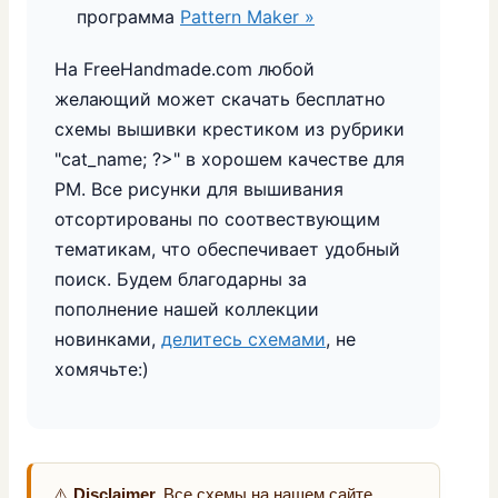
программа
Pattern Maker »
На FreeHandmade.com любой
желающий может скачать бесплатно
схемы вышивки крестиком из рубрики
"
cat_name; ?>" в хорошем качестве для
PM. Все рисунки для вышивания
отсортированы по соотвествующим
тематикам, что обеспечивает удобный
поиск. Будем благодарны за
пополнение нашей коллекции
новинками,
делитесь схемами
, не
хомячьте:)
⚠️
Disclaimer.
Все схемы на нашем сайте