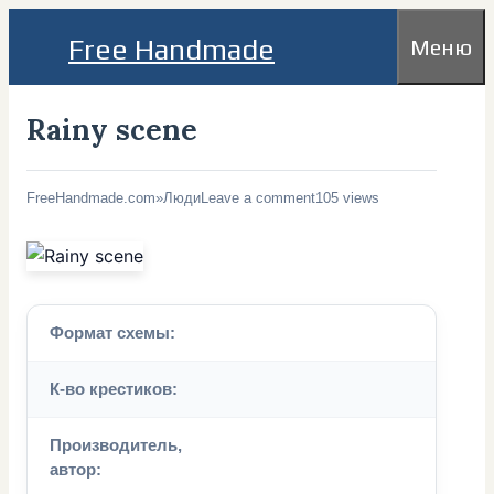
Перейти
Free Handmade
Меню
к
содержимому
Rainy scene
FreeHandmade.com
»
Люди
Leave a comment
105 views
Формат схемы:
К-во крестиков:
Производитель,
автор: