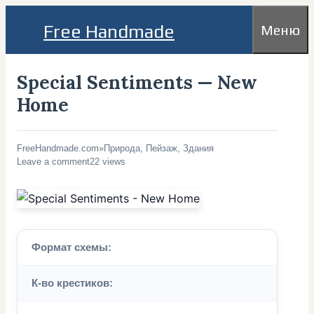
Перейти
Free Handmade
Меню
к
содержимому
Special Sentiments — New
Home
FreeHandmade.com
»
Природа, Пейзаж, Здания
Leave a comment
22 views
Формат схемы:
К-во крестиков: