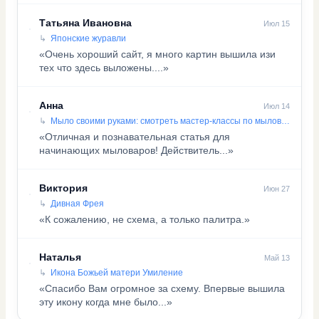
Татьяна Ивановна
Июл 15
Японские журавли
«Очень хороший сайт, я много картин вышила изи
тех что здесь выложены....»
Анна
Июл 14
Мыло своими руками: смотреть мастер-классы по мыловарению
«Отличная и познавательная статья для
начинающих мыловаров! Действитель...»
Виктория
Июн 27
Дивная Фрея
«К сожалению, не схема, а только палитра.»
Наталья
Май 13
Икона Божьей матери Умиление
«Спасибо Вам огромное за схему. Впервые вышила
эту икону когда мне было...»