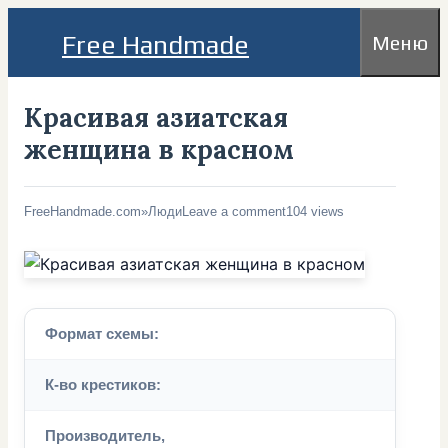
Перейти
Free Handmade
Меню
к
содержимому
Красивая азиатская
женщина в красном
FreeHandmade.com
»
Люди
Leave a comment
104 views
Формат схемы:
К-во крестиков:
Производитель,